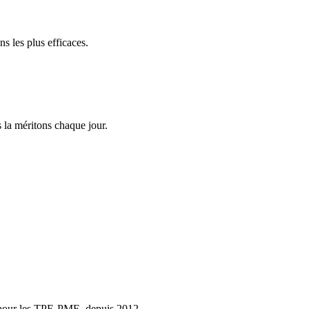
s les plus efficaces.
 la méritons chaque jour.
er pour les TPE-PME, depuis 2012.