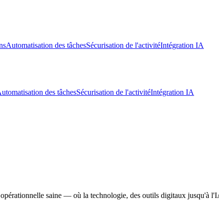
ns
Automatisation des tâches
Sécurisation de l'activité
Intégration IA
utomatisation des tâches
Sécurisation de l'activité
Intégration IA
rationnelle saine — où la technologie, des outils digitaux jusqu'à l'IA,