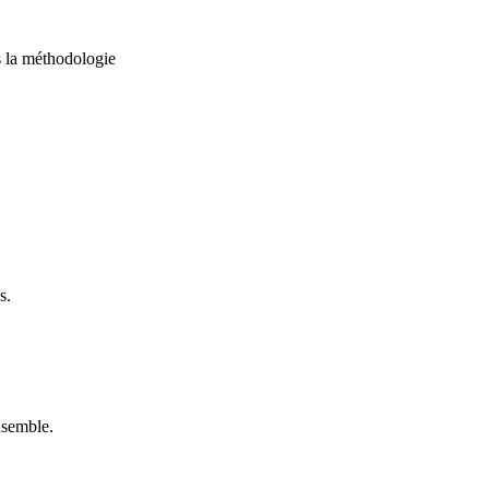
s la méthodologie
s.
nsemble.