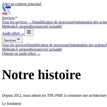
Aller au contenu principal
Services
Tous les services →
Simplification de processus
Optimisation des actio
Méthode
À propos
Ressources
L'actualité
Audit offert →
Services
Tous les services
Simplification de processus
Optimisation des actions
A
Méthode
À propos
Ressources
L'actualité
Obtenir un audit offert →
Notre histoire
Depuis 2012, nous aidons les TPE-PME à construire une architecture opé
Le fondateur