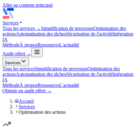
Aller au contenu principal
Services
Tous les services →
Simplification de processus
Optimisation des
actions
Automatisation des tâches
Sécurisation de l'activité
Intégration
IA
Méthode
À propos
Ressources
L'actualité
Audit offert →
Services
Tous les services
Simplification de processus
Optimisation des
actions
Automatisation des tâches
Sécurisation de l'activité
Intégration
IA
Méthode
À propos
Ressources
L'actualité
Obtenir un audit offert →
Accueil
Services
Optimisation des actions